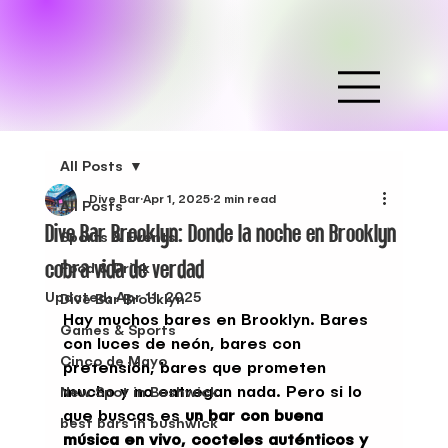
All Posts
Dive Bar
Apr 1, 2025
2 min read
All Posts
Dive Bar Brooklyn: Donde la noche en Brooklyn
Sports & Events
cobra vida de verdad
Food & Drink
Updated:
Apr 11, 2025
Dive Bar Brooklyn
Hay muchos bares en Brooklyn. Bares 
Games & Sports
con luces de neón, bares con 
Cinco de Mayo
pretensión, bares que prometen 
mucho y no entregan nada. Pero si lo 
New Spot in Bushwick
que buscas es 
un bar con buena 
best bars in bushwick
música en vivo, cocteles auténticos y 