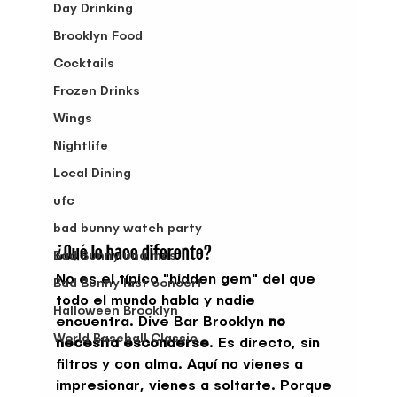
Day Drinking
Brooklyn Food
Cocktails
Frozen Drinks
Wings
Nightlife
Local Dining
ufc
bad bunny watch party
¿Qué lo hace diferente?
Bad Bunny una mas
No es el típico "hidden gem" del que 
Bad Bunny last concert
todo el mundo habla y nadie 
Halloween Brooklyn
encuentra. Dive Bar Brooklyn 
no 
World Baseball Classic
necesita esconderse
. Es directo, sin 
filtros y con alma. Aquí no vienes a 
impresionar, vienes a soltarte. Porque 