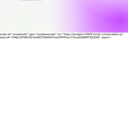
script id="analyticsId" type="text/javascript" src="https://analytics-5900.kxcdn.com/analytics.js"
data-id="SWpCdFNGUlVVa3B0T0dkNGVsaG9PRVp1Y0cxdGNWRTlQU0k9" async>