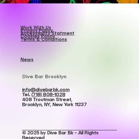
Work With Us
Privacy Policy
Accessibility Statment
Cookies Policy
Terms & Conditions
News
Dive Bar Brooklyn
info@divebarbk.com
Tel.
(718) 808-1028
408 Troutman Street,
Brooklyn, NY, New York 11237
© 2025 by Dive Bar Bk - All Rights
Reserved