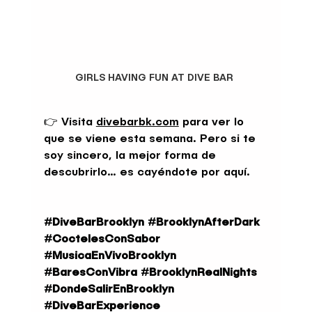
GIRLS HAVING FUN AT DIVE BAR 
👉 Visita 
divebarbk.com
 para ver lo 
que se viene esta semana. Pero si te 
soy sincero, la mejor forma de 
descubrirlo… es cayéndote por aquí.
#DiveBarBrooklyn
#BrooklynAfterDark
#CoctelesConSabor
#MusicaEnVivoBrooklyn
#BaresConVibra
#BrooklynRealNights
#DondeSalirEnBrooklyn
#DiveBarExperience